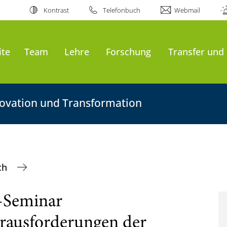
Kontrast
Telefonbuch
Webmail
ite
Team
Lehre
Forschung
Transfer und
ovation und Transformation
och
r-Seminar
erausforderungen der