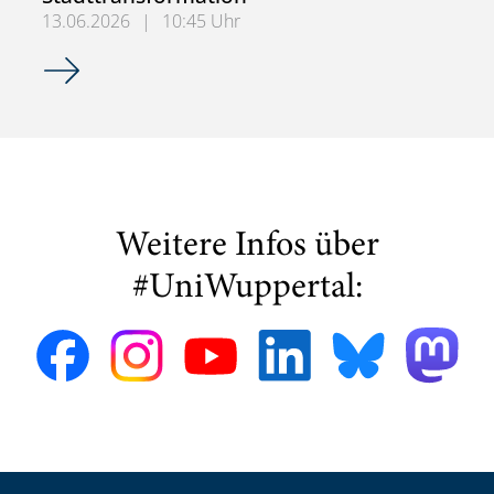
13.06.2026
|
10:45 Uhr
Exkursion im Master-Seminar: Die BUGA 2031 als Motor n
Weitere Infos über
#UniWuppertal: